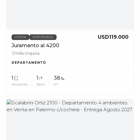
phone_in_talk
11228
info@muvpropi
USD119.000
VENTA
DISPONIBLE
Juramento al 4200
Villa Urquiza
DEPARTAMENTO
1
1
38
Ambiente
Baño
m²
MUV