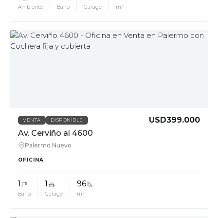
Ambiente
Baño
Garage
m²
MUV
USD399.000
VENTA
DISPONIBLE
Av. Cerviño al 4600
Palermo Nuevo
OFICINA
1
1
96
Baño
Garage
m²