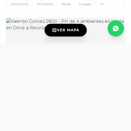
Dormitorios
Ambientes
Baños
Garages
m²
MUV
map
VER MAPA
USD139.000
VENTA
DISPONIBLE
Valentin Gomez al 2800
Once
PH
3
4
2
165
Dormitorios
Ambientes
Baños
m²