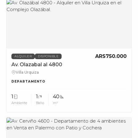
MUV
ARS750.000
ALQUILER
DISPONIBLE
Av. Olazabal al 4800
Villa Urquiza
DEPARTAMENTO
1
1
40
Ambiente
Baño
m²
MUV