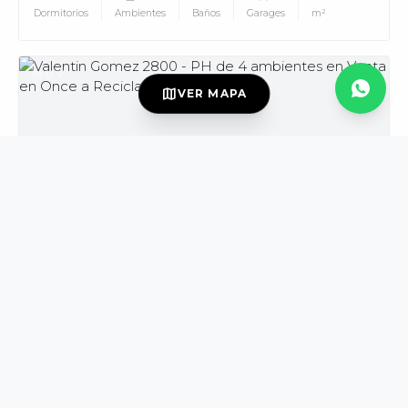
Dormitorios
Ambientes
Baños
Garages
m²
MUV
map
VER MAPA
USD139.000
VENTA
DISPONIBLE
Valentin Gomez al 2800
Once
PH
3
4
2
165
Dormitorios
Ambientes
Baños
m²