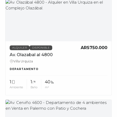
MUV
ARS750.000
ALQUILER
DISPONIBLE
Av. Olazabal al 4800
Villa Urquiza
DEPARTAMENTO
1
1
40
Ambiente
Baño
m²
MUV