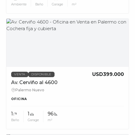
Ambiente
Baño
Garage
m²
MUV
USD399.000
VENTA
DISPONIBLE
Av. Cerviño al 4600
Palermo Nuevo
OFICINA
1
1
96
Baño
Garage
m²