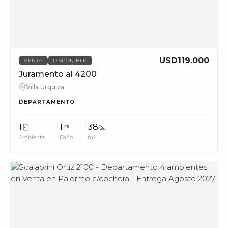
phone_in_talk
11228
info@muvpropi
USD119.000
VENTA
DISPONIBLE
Juramento al 4200
Villa Urquiza
DEPARTAMENTO
1
1
38
Ambiente
Baño
m²
MUV