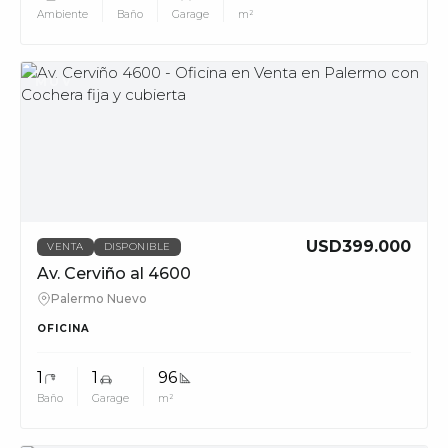
Ambiente
Baño
Garage
m²
MUV
USD399.000
VENTA
DISPONIBLE
Av. Cerviño al 4600
Palermo Nuevo
OFICINA
1
1
96
Baño
Garage
m²