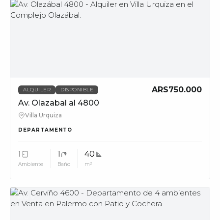
MUV
ARS750.000
ALQUILER
DISPONIBLE
Av. Olazabal al 4800
Villa Urquiza
DEPARTAMENTO
1
1
40
Ambiente
Baño
m²
MUV