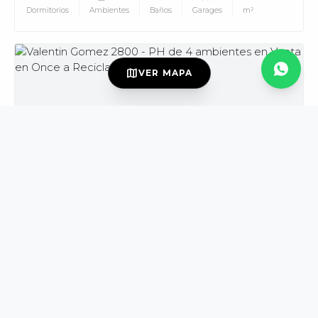
Dormitorios
Ambientes
Baños
Garages
m²
MUV
map
VER MAPA
USD139.000
VENTA
DISPONIBLE
Valentin Gomez al 2800
Once
PH
3
4
2
165
Dormitorios
Ambientes
Baños
m²