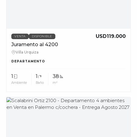
phone_in_talk
11228
info@muvpropi
USD119.000
VENTA
DISPONIBLE
Juramento al 4200
Villa Urquiza
DEPARTAMENTO
1
1
38
Ambiente
Baño
m²
MUV