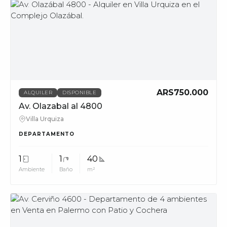
MUV
ARS750.000
ALQUILER
DISPONIBLE
Av. Olazabal al 4800
Villa Urquiza
DEPARTAMENTO
1
1
40
Ambiente
Baño
m²
MUV