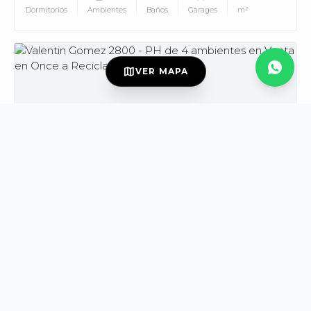
Dormitorios
Ambientes
Baños
Garages
m²
MUV
map
VER MAPA
USD139.000
VENTA
DISPONIBLE
Valentin Gomez al 2800
Once
PH
3
4
2
165
Dormitorios
Ambientes
Baños
m²