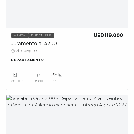
phone_in_talk
11228
info@muvpropi
USD119.000
VENTA
DISPONIBLE
Juramento al 4200
Villa Urquiza
DEPARTAMENTO
1
1
38
Ambiente
Baño
m²
MUV