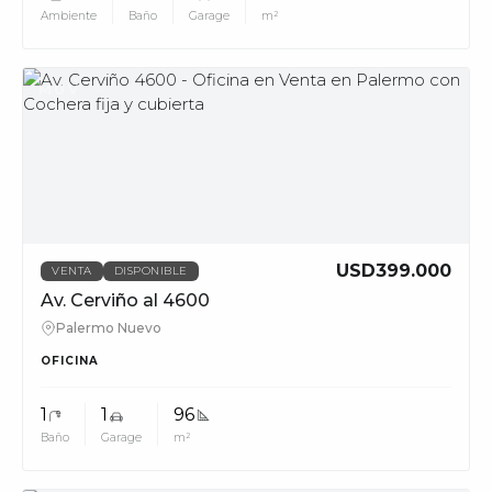
Ambiente
Baño
Garage
m²
MUV
USD399.000
VENTA
DISPONIBLE
Av. Cerviño al 4600
Palermo Nuevo
OFICINA
1
1
96
Baño
Garage
m²