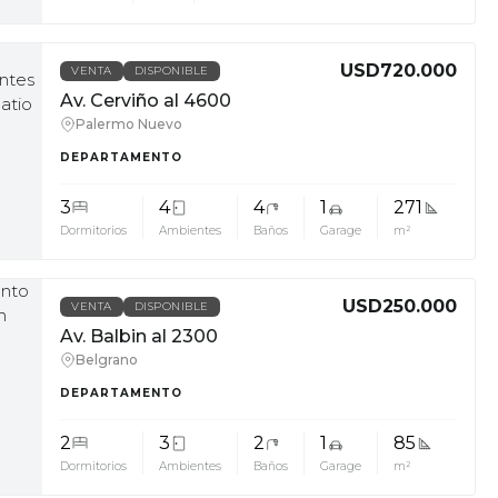
USD720.000
VENTA
DISPONIBLE
Av. Cerviño al 4600
Palermo Nuevo
DEPARTAMENTO
3
4
4
1
271
Dormitorios
Ambientes
Baños
Garage
m²
USD250.000
VENTA
DISPONIBLE
Av. Balbin al 2300
Belgrano
DEPARTAMENTO
2
3
2
1
85
Dormitorios
Ambientes
Baños
Garage
m²