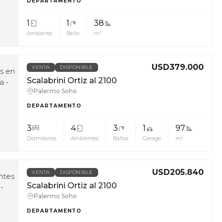
DEPARTAMENTO
1
1
38
Ambiente
Baño
m²
USD379.000
VENTA
DISPONIBLE
Scalabrini Ortiz al 2100
Palermo Soho
DEPARTAMENTO
3
4
3
1
97
Dormitorios
Ambientes
Baños
Garage
m²
USD205.840
VENTA
DISPONIBLE
Scalabrini Ortiz al 2100
Palermo Soho
DEPARTAMENTO