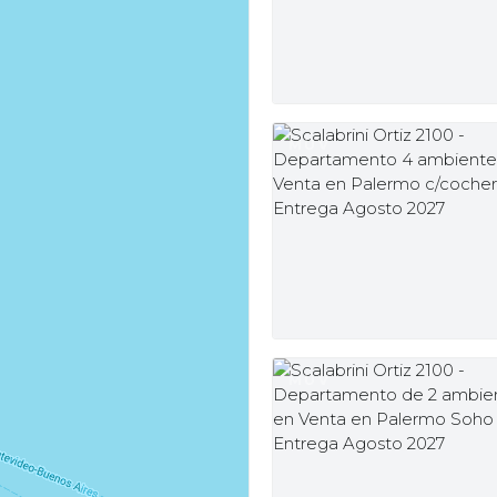
1122862000
vpropiedades.com
MUV
MUV