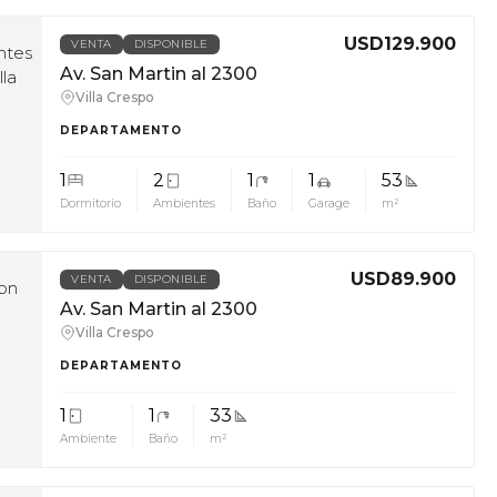
USD129.900
VENTA
DISPONIBLE
Av. San Martin al 2300
Villa Crespo
DEPARTAMENTO
1
2
1
1
53
Dormitorio
Ambientes
Baño
Garage
m²
USD89.900
VENTA
DISPONIBLE
Av. San Martin al 2300
Villa Crespo
DEPARTAMENTO
1
1
33
Ambiente
Baño
m²