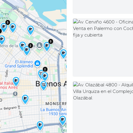
5
MUV
2
5
2
2
MUV
6