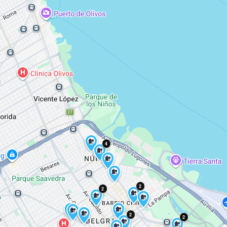
4
2
2
2
2