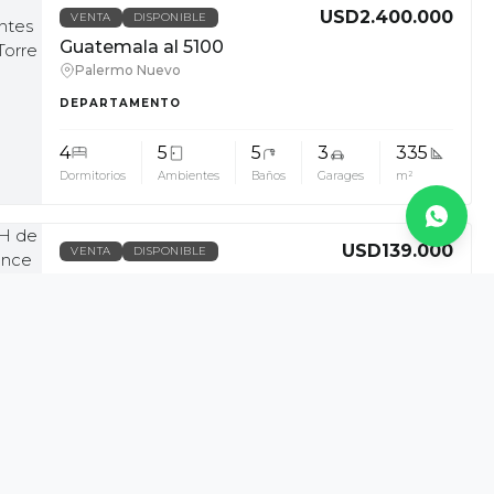
USD2.400.000
VENTA
DISPONIBLE
Guatemala al 5100
Palermo Nuevo
DEPARTAMENTO
4
5
5
3
335
Dormitorios
Ambientes
Baños
Garages
m²
USD139.000
VENTA
DISPONIBLE
Valentin Gomez al 2800
Once
PH
3
4
2
165
Dormitorios
Ambientes
Baños
m²
ARS1.600.000
ALQUILER
DISPONIBLE