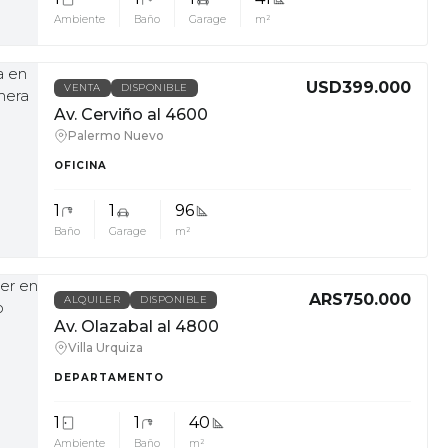
Ambiente
Baño
Garage
m²
USD399.000
VENTA
DISPONIBLE
Av. Cerviño al 4600
Palermo Nuevo
OFICINA
1
1
96
Baño
Garage
m²
ARS750.000
ALQUILER
DISPONIBLE
Av. Olazabal al 4800
Villa Urquiza
DEPARTAMENTO
1
1
40
Ambiente
Baño
m²