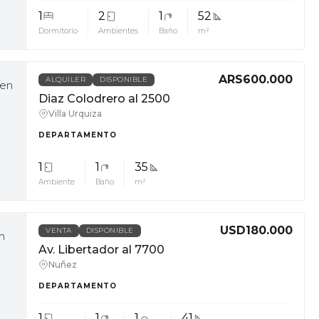
1
2
1
52
Dormitorio
Ambientes
Baño
m²
ARS600.000
ALQUILER
DISPONIBLE
Diaz Colodrero al 2500
Villa Urquiza
DEPARTAMENTO
1
1
35
Ambiente
Baño
m²
USD180.000
VENTA
DISPONIBLE
Av. Libertador al 7700
Nuñez
DEPARTAMENTO
1
1
1
41