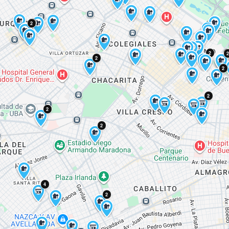
5
2
2
4
2
2
2
2
2
4
2