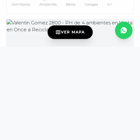
Dormitorios
Ambientes
Baños
Garages
m²
MUV
map
VER MAPA
USD139.000
VENTA
DISPONIBLE
Valentin Gomez al 2800
Once
PH
3
4
2
165
Dormitorios
Ambientes
Baños
m²