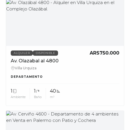
MUV
ARS750.000
ALQUILER
DISPONIBLE
Av. Olazabal al 4800
Villa Urquiza
DEPARTAMENTO
1
1
40
Ambiente
Baño
m²
MUV