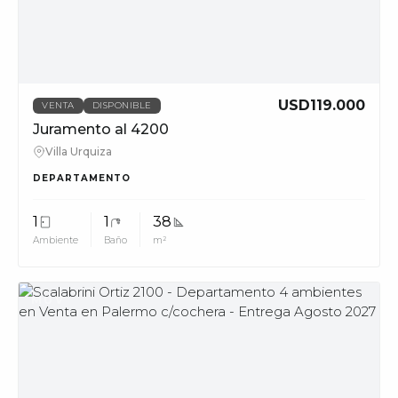
phone_in_talk
11228
info@muvpropi
USD119.000
VENTA
DISPONIBLE
Juramento al 4200
Villa Urquiza
DEPARTAMENTO
1
1
38
Ambiente
Baño
m²
MUV