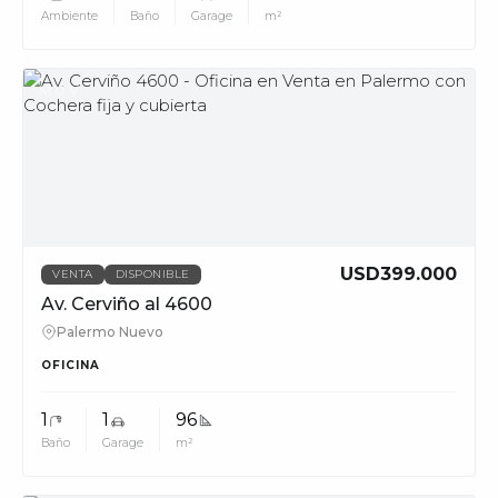
Ambiente
Baño
Garage
m²
MUV
USD399.000
VENTA
DISPONIBLE
Av. Cerviño al 4600
Palermo Nuevo
OFICINA
1
1
96
Baño
Garage
m²