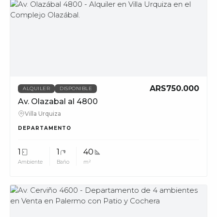
MUV
ARS750.000
ALQUILER
DISPONIBLE
Av. Olazabal al 4800
Villa Urquiza
DEPARTAMENTO
1
1
40
Ambiente
Baño
m²
MUV