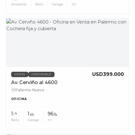
Ambiente
Baño
Garage
m²
MUV
USD399.000
VENTA
DISPONIBLE
Av. Cerviño al 4600
Palermo Nuevo
OFICINA
1
1
96
Baño
Garage
m²