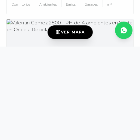
Dormitorios
Ambientes
Baños
Garages
m²
MUV
map
VER MAPA
USD139.000
VENTA
DISPONIBLE
Valentin Gomez al 2800
Once
PH
3
4
2
165
Dormitorios
Ambientes
Baños
m²