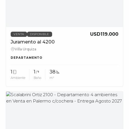
phone_in_talk
11228
info@muvpropi
USD119.000
VENTA
DISPONIBLE
Juramento al 4200
Villa Urquiza
DEPARTAMENTO
1
1
38
Ambiente
Baño
m²
MUV