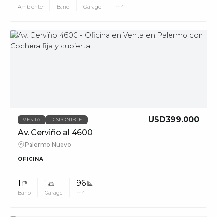
Ambiente
Baño
Garage
m²
MUV
USD399.000
VENTA
DISPONIBLE
Av. Cerviño al 4600
Palermo Nuevo
OFICINA
1
1
96
Baño
Garage
m²