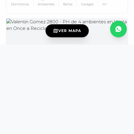
Dormitorios
Ambientes
Baños
Garages
m²
MUV
map
VER MAPA
USD139.000
VENTA
DISPONIBLE
Valentin Gomez al 2800
Once
PH
3
4
2
165
Dormitorios
Ambientes
Baños
m²