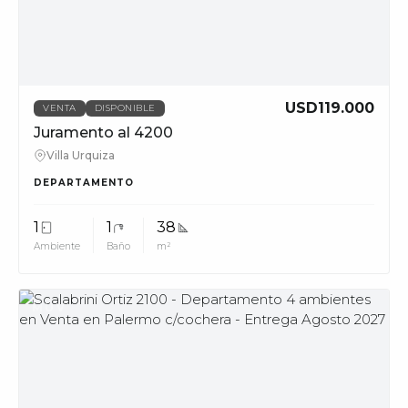
phone_in_talk
11228
info@muvpropi
USD119.000
VENTA
DISPONIBLE
Juramento al 4200
Villa Urquiza
DEPARTAMENTO
1
1
38
Ambiente
Baño
m²
MUV