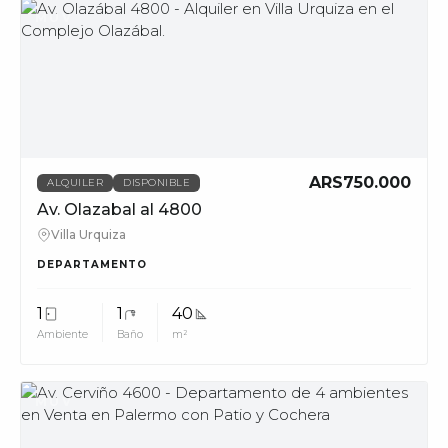
MUV
ARS750.000
ALQUILER
DISPONIBLE
Av. Olazabal al 4800
Villa Urquiza
DEPARTAMENTO
1
1
40
Ambiente
Baño
m²
MUV