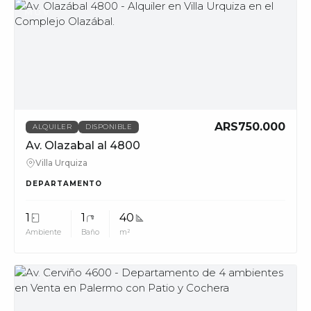
MUV
ARS750.000
ALQUILER
DISPONIBLE
Av. Olazabal al 4800
Villa Urquiza
DEPARTAMENTO
1
1
40
Ambiente
Baño
m²
MUV