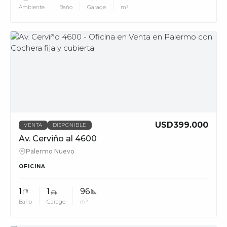
Ambiente
Baño
Garage
m²
MUV
USD399.000
VENTA
DISPONIBLE
Av. Cerviño al 4600
Palermo Nuevo
OFICINA
1
1
96
Baño
Garage
m²