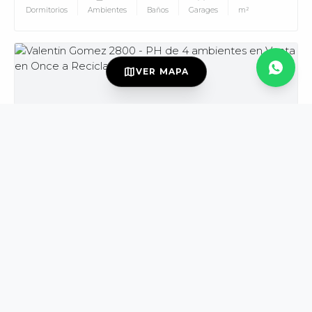
Dormitorios
Ambientes
Baños
Garages
m²
MUV
map
VER MAPA
USD139.000
VENTA
DISPONIBLE
Valentin Gomez al 2800
Once
PH
3
4
2
165
Dormitorios
Ambientes
Baños
m²