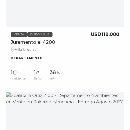
phone_in_talk
11228
info@muvpropi
USD119.000
VENTA
DISPONIBLE
Juramento al 4200
Villa Urquiza
DEPARTAMENTO
1
1
38
Ambiente
Baño
m²
MUV