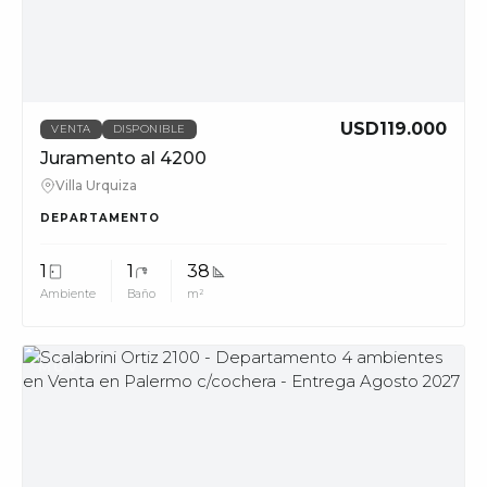
phone_in_talk
11228
info@muvpropi
USD119.000
VENTA
DISPONIBLE
Juramento al 4200
Villa Urquiza
DEPARTAMENTO
1
1
38
Ambiente
Baño
m²
MUV