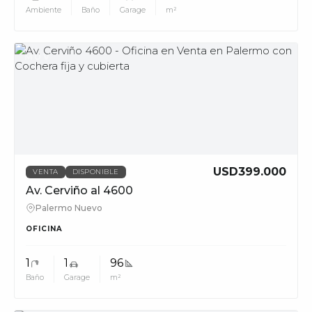
Ambiente
Baño
Garage
m²
MUV
USD399.000
VENTA
DISPONIBLE
Av. Cerviño al 4600
Palermo Nuevo
OFICINA
1
1
96
Baño
Garage
m²