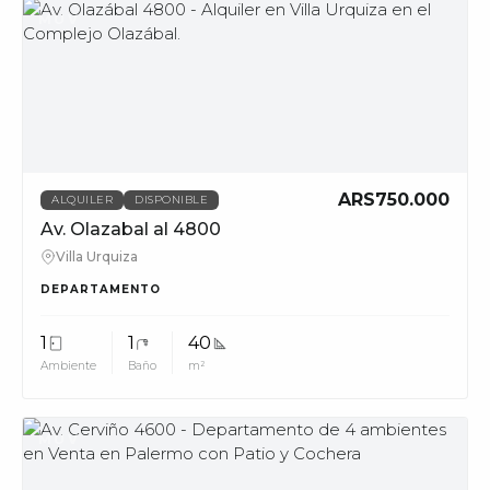
MUV
ARS750.000
ALQUILER
DISPONIBLE
Av. Olazabal al 4800
Villa Urquiza
DEPARTAMENTO
1
1
40
Ambiente
Baño
m²
MUV