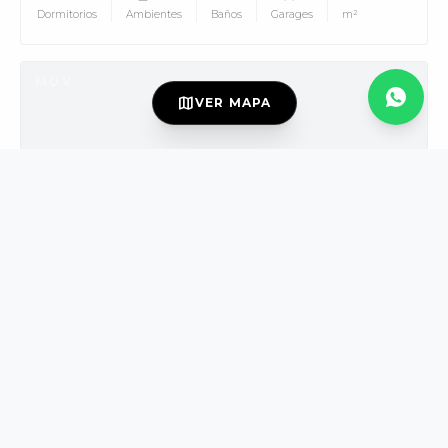
Dormitorios
Ambientes
Baños
Garages
m²
MUV
map
VER MAPA
USD139.000
VENTA
DISPONIBLE
Valentin Gomez al 2800
Once
PH
3
4
2
165
Dormitorios
Ambientes
Baños
m²