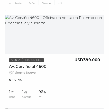
Ambiente
Baño
Garage
m²
MUV
USD399.000
VENTA
DISPONIBLE
Av. Cerviño al 4600
Palermo Nuevo
OFICINA
1
1
96
Baño
Garage
m²