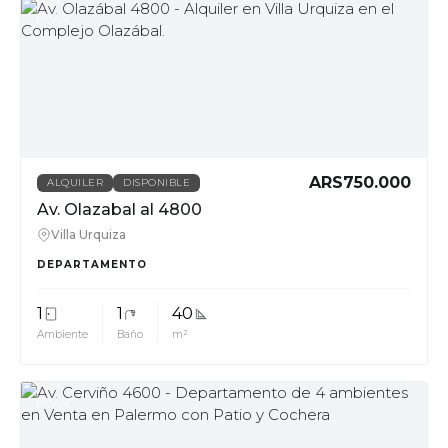
MUV
ARS750.000
ALQUILER
DISPONIBLE
Av. Olazabal al 4800
Villa Urquiza
DEPARTAMENTO
1
1
40
Ambiente
Baño
m²
MUV