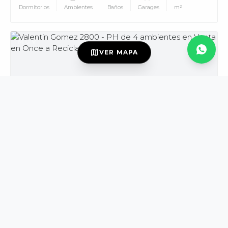
Dormitorios
Ambientes
Baños
Garages
m²
MUV
map
VER MAPA
USD139.000
VENTA
DISPONIBLE
Valentin Gomez al 2800
Once
PH
3
4
2
165
Dormitorios
Ambientes
Baños
m²