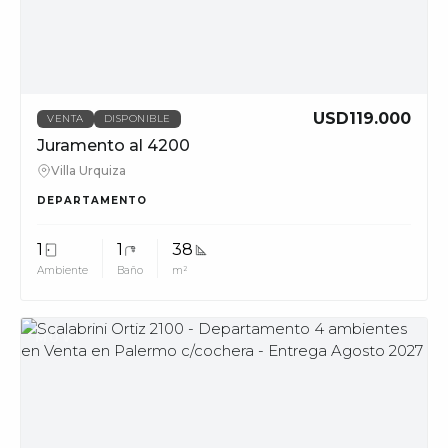
phone_in_talk
11228
info@muvpropi
USD119.000
VENTA
DISPONIBLE
Juramento al 4200
Villa Urquiza
DEPARTAMENTO
1
1
38
Ambiente
Baño
m²
MUV