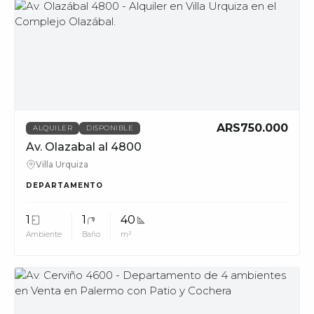
MUV
ARS750.000
ALQUILER
DISPONIBLE
Av. Olazabal al 4800
Villa Urquiza
DEPARTAMENTO
1
1
40
Ambiente
Baño
m²
MUV