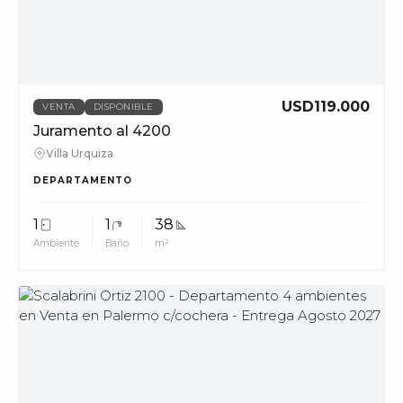
phone_in_talk
11228
info@muvpropi
USD119.000
VENTA
DISPONIBLE
Juramento al 4200
Villa Urquiza
DEPARTAMENTO
1
1
38
Ambiente
Baño
m²
MUV