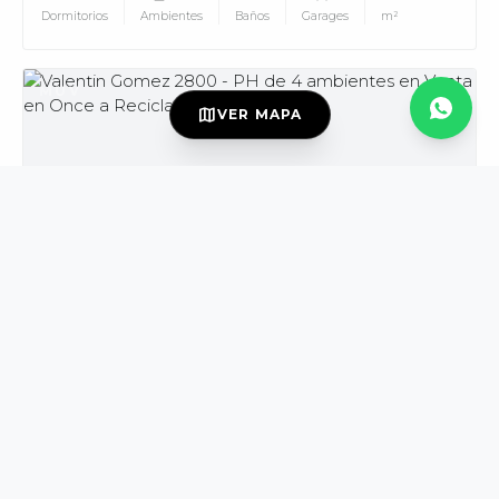
Dormitorios
Ambientes
Baños
Garages
m²
MUV
map
VER MAPA
USD139.000
VENTA
DISPONIBLE
Valentin Gomez al 2800
Once
PH
3
4
2
165
Dormitorios
Ambientes
Baños
m²