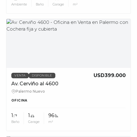
Ambiente
Baño
Garage
m²
MUV
USD399.000
VENTA
DISPONIBLE
Av. Cerviño al 4600
Palermo Nuevo
OFICINA
1
1
96
Baño
Garage
m²