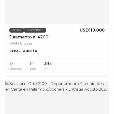
phone_in_talk
11228
info@muvpropi
USD119.000
VENTA
DISPONIBLE
Juramento al 4200
Villa Urquiza
DEPARTAMENTO
1
1
38
Ambiente
Baño
m²
MUV