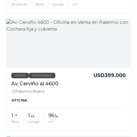
Ambiente
Baño
Garage
m²
MUV
USD399.000
VENTA
DISPONIBLE
Av. Cerviño al 4600
Palermo Nuevo
OFICINA
1
1
96
Baño
Garage
m²