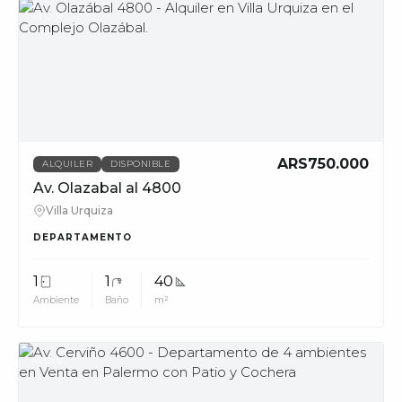
MUV
ARS750.000
ALQUILER
DISPONIBLE
Av. Olazabal al 4800
Villa Urquiza
DEPARTAMENTO
1
1
40
Ambiente
Baño
m²
MUV